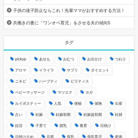
子供の迷子防止ならこれ！先輩ママがおすすめする方法！
共働きの妻に「ワンオペ育児」をさせる夫の傾向5
タグ
pickup
あせも
おむつ
お出かけ
つわり
アロマ
イライラ
サプリ
ダイエット
ニキビ
ハーブティ
ピラティス
ベビーマッサージ
マツエク
ヨガ
ルイボスティー
人気
便秘
保険
出産
占い
妊娠
妊娠初期
妊娠超初期
妊婦
妊活
子育て
授乳
教育
日焼け
日焼け止め
旦那
母乳
母乳育児
産後