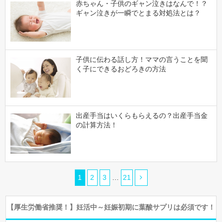
赤ちゃん・子供のギャン泣きはなんで！？
ギャン泣きが一瞬でとまる対処法とは？
子供に伝わる話し方！ママの言うことを聞
く子にできるおどろきの方法
出産手当はいくらもらえるの？出産手当金
の計算方法！
1
2
3
…
21
【厚生労働省推奨！】妊活中～妊娠初期に葉酸サプリは必須です！