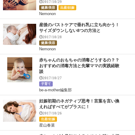
2017/10/29
健康/美容
出産/妊娠
Nemonon
産後のバストケアで垂れ乳に立ち向かう！
サイズダウンしない8つの方法と
2017/10/28
健康/美容
Nemonon
赤ちゃんのおもちゃの消毒どうするの？？
おすすめの消毒方法と先輩ママの実践経験
談
2017/10/27
子育て
be-a-mother編集部
妊娠初期のネガティブ思考！言葉を言い換
えればすべてがプラスに！
2017/10/26
出産/妊娠
星山春菜