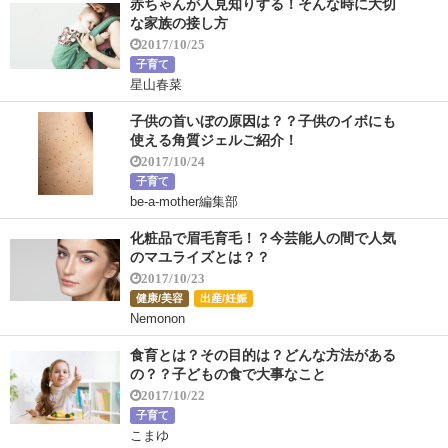
赤ちゃんが人見知りする！そんな時に大切
な家族の接し方
2017/10/25
子育て
星山春菜
子供の首いぼの原因は？？子供のイボにも
使える角質ジェルご紹介！
2017/10/24
子育て
be-a-mother編集部
化粧品で眉毛育毛！？今芸能人の間で人気
のマユライズとは？？
2017/10/23
健康/美容
出産/妊娠
Nemonon
食育とは？その目的は？どんな方法がある
の？？子どもの食で大事なこと
2017/10/22
子育て
こまゆ