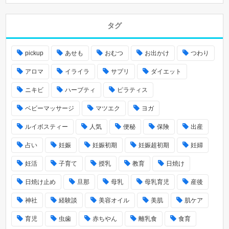
タグ
pickup
あせも
おむつ
お出かけ
つわり
アロマ
イライラ
サプリ
ダイエット
ニキビ
ハーブティ
ピラティス
ベビーマッサージ
マツエク
ヨガ
ルイボスティー
人気
便秘
保険
出産
占い
妊娠
妊娠初期
妊娠超初期
妊婦
妊活
子育て
授乳
教育
日焼け
日焼け止め
旦那
母乳
母乳育児
産後
神社
経験談
美容オイル
美肌
肌ケア
育児
虫歯
赤ちやん
離乳食
食育