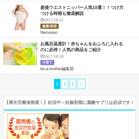
産後ウエストニッパー人気10選！！つけ方
つける時期も徹底解説
2017/10/21
健康/美容
Nemonon
お風呂温度計！赤ちゃんをおふろに入れる
のに必持！人気の商品をご紹介
2017/10/20
子育て
be-a-mother編集部
1
2
3
【厚生労働省推奨！】妊活中～妊娠初期に葉酸サプリは必須です！