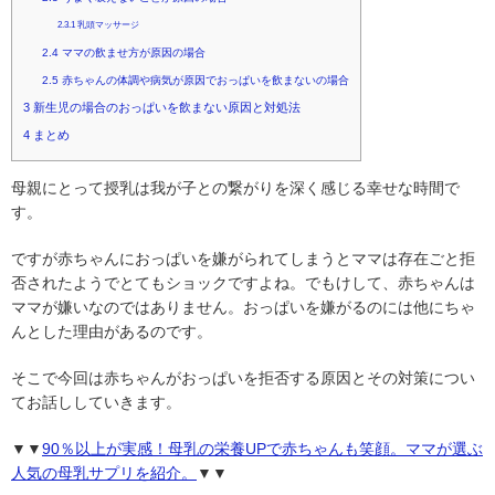
2.3.1
乳頭マッサージ
2.4
ママの飲ませ方が原因の場合
2.5
赤ちゃんの体調や病気が原因でおっぱいを飲まないの場合
3
新生児の場合のおっぱいを飲まない原因と対処法
4
まとめ
母親にとって授乳は我が子との繋がりを深く感じる幸せな時間で
す。
ですが赤ちゃんにおっぱいを嫌がられてしまうとママは存在ごと拒
否されたようでとてもショックですよね。でもけして、赤ちゃんは
ママが嫌いなのではありません。おっぱいを嫌がるのには他にちゃ
んとした理由があるのです。
そこで今回は赤ちゃんがおっぱいを拒否する原因とその対策につい
てお話ししていきます。
▼▼
90％以上が実感！母乳の栄養UPで赤ちゃんも笑顔。ママが選ぶ
人気の母乳サプリを紹介。
▼▼