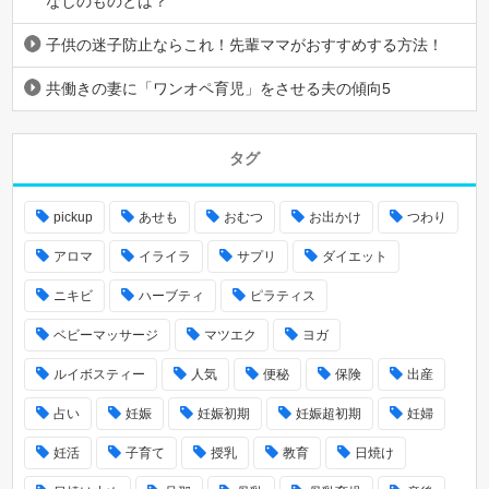
なしのものとは？
子供の迷子防止ならこれ！先輩ママがおすすめする方法！
共働きの妻に「ワンオペ育児」をさせる夫の傾向5
タグ
pickup
あせも
おむつ
お出かけ
つわり
アロマ
イライラ
サプリ
ダイエット
ニキビ
ハーブティ
ピラティス
ベビーマッサージ
マツエク
ヨガ
ルイボスティー
人気
便秘
保険
出産
占い
妊娠
妊娠初期
妊娠超初期
妊婦
妊活
子育て
授乳
教育
日焼け