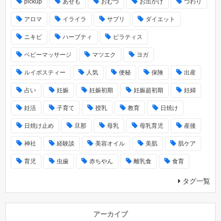
pickup
あせも
おむつ
お出かけ
つわり
アロマ
イライラ
サプリ
ダイエット
ニキビ
ハーブティ
ピラティス
ベビーマッサージ
マツエク
ヨガ
ルイボスティー
人気
便秘
保険
出産
占い
妊娠
妊娠初期
妊娠超初期
妊婦
妊活
子育て
授乳
教育
日焼け
日焼け止め
旦那
母乳
母乳育児
産後
神社
経験談
美容オイル
美肌
肌ケア
育児
虫歯
赤ちやん
離乳食
食育
タグ一覧
アーカイブ