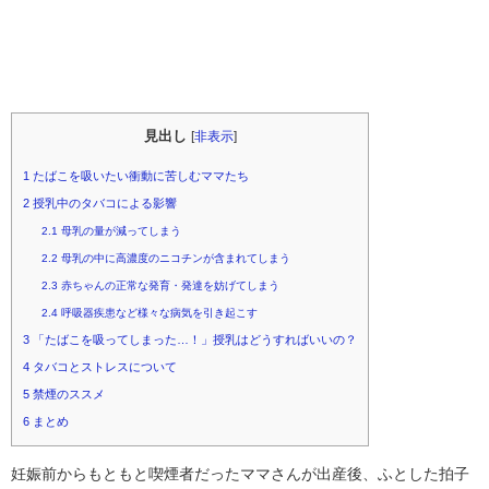
見出し
[
非表示
]
1
たばこを吸いたい衝動に苦しむママたち
2
授乳中のタバコによる影響
2.1
母乳の量が減ってしまう
2.2
母乳の中に高濃度のニコチンが含まれてしまう
2.3
赤ちゃんの正常な発育・発達を妨げてしまう
2.4
呼吸器疾患など様々な病気を引き起こす
3
「たばこを吸ってしまった…！」授乳はどうすればいいの？
4
タバコとストレスについて
5
禁煙のススメ
6
まとめ
妊娠前からもともと喫煙者だったママさんが出産後、ふとした拍子