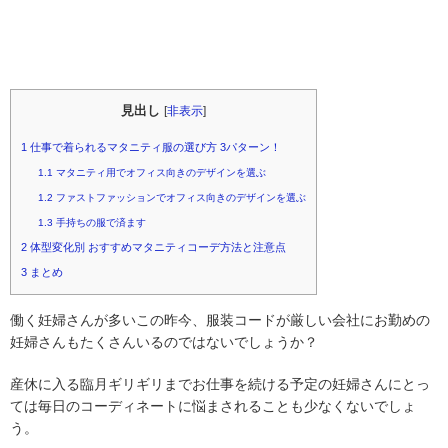
見出し
[
非表示
]
1
仕事で着られるマタニティ服の選び方 3パターン！
1.1
マタニティ用でオフィス向きのデザインを選ぶ
1.2
ファストファッションでオフィス向きのデザインを選ぶ
1.3
手持ちの服で済ます
2
体型変化別 おすすめマタニティコーデ方法と注意点
3
まとめ
働く妊婦さんが多いこの昨今、服装コードが厳しい会社にお勤めの
妊婦さんもたくさんいるのではないでしょうか？
産休に入る臨月ギリギリまでお仕事を続ける予定の妊婦さんにとっ
ては毎日のコーディネートに悩まされることも少なくないでしょ
う。