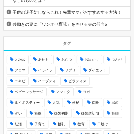
なしのものとは？
子供の迷子防止ならこれ！先輩ママがおすすめする方法！
共働きの妻に「ワンオペ育児」をさせる夫の傾向5
タグ
pickup
あせも
おむつ
お出かけ
つわり
アロマ
イライラ
サプリ
ダイエット
ニキビ
ハーブティ
ピラティス
ベビーマッサージ
マツエク
ヨガ
ルイボスティー
人気
便秘
保険
出産
占い
妊娠
妊娠初期
妊娠超初期
妊婦
妊活
子育て
授乳
教育
日焼け