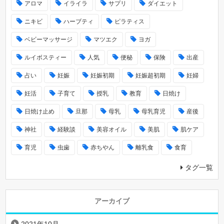
アロマ
イライラ
サプリ
ダイエット
ニキビ
ハーブティ
ピラティス
ベビーマッサージ
マツエク
ヨガ
ルイボスティー
人気
便秘
保険
出産
占い
妊娠
妊娠初期
妊娠超初期
妊婦
妊活
子育て
授乳
教育
日焼け
日焼け止め
旦那
母乳
母乳育児
産後
神社
経験談
美容オイル
美肌
肌ケア
育児
虫歯
赤ちやん
離乳食
食育
タグ一覧
アーカイブ