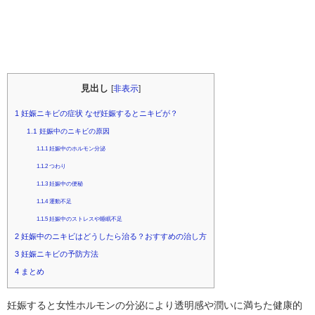
見出し
[
非表示
]
1
妊娠ニキビの症状 なぜ妊娠するとニキビが？
1.1
妊娠中のニキビの原因
1.1.1
妊娠中のホルモン分泌
1.1.2
つわり
1.1.3
妊娠中の便秘
1.1.4
運動不足
1.1.5
妊娠中のストレスや睡眠不足
2
妊娠中のニキビはどうしたら治る？おすすめの治し方
3
妊娠ニキビの予防方法
4
まとめ
妊娠すると女性ホルモンの分泌により透明感や潤いに満ちた健康的