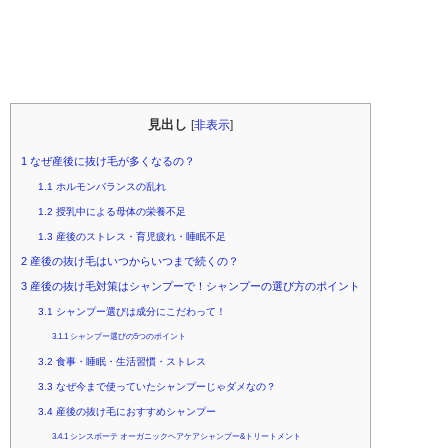
見出し
[
非表示
]
1
なぜ産後に抜け毛が多くなるの？
1.1
ホルモンバランスの乱れ
1.2
授乳中による母体の栄養不足
1.3
産後のストレス・育児疲れ・睡眠不足
2
産後の抜け毛はいつからいつまで続くの？
3
産後の抜け毛対策はシャンプーで！シャンプーの選び方のポイント
3.1
シャンプー選びは成分にこだわって！
3.1.1
シャンプー選びの5つのポイント
3.2
食事・睡眠・生活習慣・ストレス
3.3
なぜ今まで使っていたシャンプーじゃダメなの？
3.4
産後の抜け毛におすすめシャンプー
3.4.1
シンスボーテ オーガニックヘアケアシャンプー&トリートメント