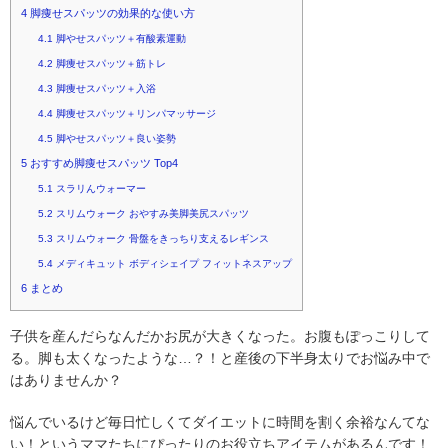
4
脚痩せスパッツの効果的な使い方
4.1
脚やせスパッツ＋有酸素運動
4.2
脚痩せスパッツ＋筋トレ
4.3
脚痩せスパッツ＋入浴
4.4
脚痩せスパッツ＋リンパマッサージ
4.5
脚やせスパッツ＋良い姿勢
5
おすすめ脚痩せスパッツ Top4
5.1
スラリんウォーマー
5.2
スリムウォーク おやすみ美脚美尻スパッツ
5.3
スリムウォーク 骨盤をきっちり支えるレギンス
5.4
メディキュット ボディシェイプ フィットネスアップ
6
まとめ
子供を産んだらなんだかお尻が大きくなった。お腹もぽっこりして
る。脚も太くなったような…？！と産後の下半身太りでお悩み中で
はありませんか？
悩んでいるけど毎日忙しくてダイエットに時間を割く余裕なんてな
い！というママたちにぴったりのお役立ちアイテムがあるんです！