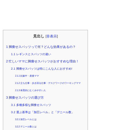
見出し
[
非表示
]
1
脚痩せスパッツって何？どんな効果があるの？
1.1
レギンスとスパッツの違い
2
忙しいママに脚痩せスパッツがおすすめな理由！
2.1
脚痩せスパッツは特にこんな人におすすめ!
2.1.1
妊娠中・産後ママ
2.1.2
立ち仕事・歩き回る仕事・デスクワークのワーキングママ
2.1.3
体質的にむくみやすい人
3
脚痩せスパッツの選び方
3.1
多種多様な脚痩せスパッツ
3.2
選ぶ基準は「加圧レベル」と「デニール数」
3.2.1
加圧レベルとは
3.2.2
デニール数とは