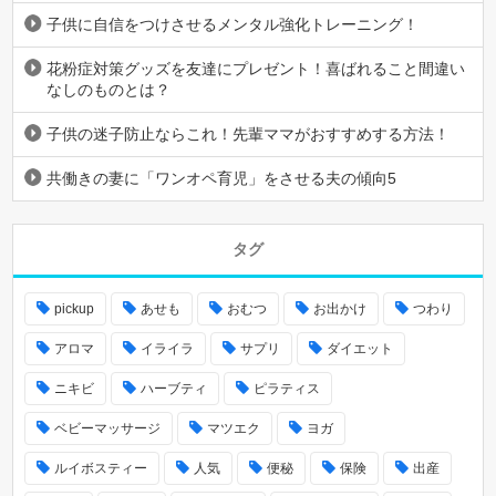
子供に自信をつけさせるメンタル強化トレーニング！
花粉症対策グッズを友達にプレゼント！喜ばれること間違い
なしのものとは？
子供の迷子防止ならこれ！先輩ママがおすすめする方法！
共働きの妻に「ワンオペ育児」をさせる夫の傾向5
タグ
pickup
あせも
おむつ
お出かけ
つわり
アロマ
イライラ
サプリ
ダイエット
ニキビ
ハーブティ
ピラティス
ベビーマッサージ
マツエク
ヨガ
ルイボスティー
人気
便秘
保険
出産