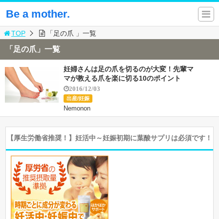
Be a mother.
TOP
「足の爪 」一覧
「足の爪」一覧
妊婦さんは足の爪を切るのが大変！先輩マ
マが教える爪を楽に切る10のポイント
2016/12/03
出産/妊娠
Nemonon
【厚生労働省推奨！】妊活中～妊娠初期に葉酸サプリは必須です！