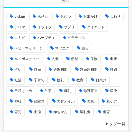
タグ
pickup
あせも
おむつ
お出かけ
つわり
アロマ
イライラ
サプリ
ダイエット
ニキビ
ハーブティ
ピラティス
ベビーマッサージ
マツエク
ヨガ
ルイボスティー
人気
便秘
保険
出産
占い
妊娠
妊娠初期
妊娠超初期
妊婦
妊活
子育て
授乳
教育
日焼け
日焼け止め
旦那
母乳
母乳育児
産後
神社
経験談
美容オイル
美肌
肌ケア
育児
虫歯
赤ちやん
離乳食
食育
タグ一覧