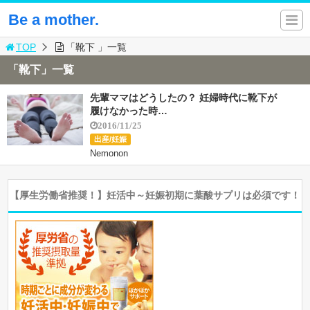
Be a mother.
TOP
「靴下 」一覧
「靴下」一覧
先輩ママはどうしたの？ 妊婦時代に靴下が
履けなかった時…
2016/11/25
出産/妊娠
Nemonon
【厚生労働省推奨！】妊活中～妊娠初期に葉酸サプリは必須です！