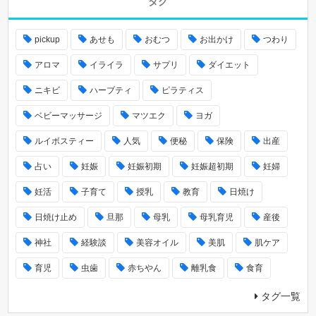
タグ
pickup
あせも
おむつ
お出かけ
つわり
アロマ
イライラ
サプリ
ダイエット
ニキビ
ハーブティ
ピラティス
ベビーマッサージ
マツエク
ヨガ
ルイボスティー
人気
便秘
保険
出産
占い
妊娠
妊娠初期
妊娠超初期
妊婦
妊活
子育て
授乳
教育
日焼け
日焼け止め
旦那
母乳
母乳育児
産後
神社
経験談
美容オイル
美肌
肌ケア
育児
虫歯
赤ちやん
離乳食
食育
タグ一覧