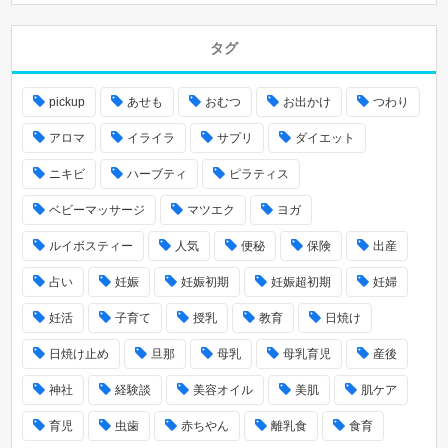
タグ
pickup
あせも
おむつ
お出かけ
つわり
アロマ
イライラ
サプリ
ダイエット
ニキビ
ハーブティ
ピラティス
ベビーマッサージ
マツエク
ヨガ
ルイボスティー
人気
便秘
保険
出産
占い
妊娠
妊娠初期
妊娠超初期
妊婦
妊活
子育て
授乳
教育
日焼け
日焼け止め
旦那
母乳
母乳育児
産後
神社
経験談
美容オイル
美肌
肌ケア
育児
虫歯
赤ちやん
離乳食
食育