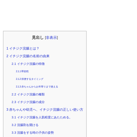
見出し
[
非表示
]
1
イチジク浣腸とは？
2
イチジク浣腸の名前の由来
2.1
イチジク浣腸の特徴
2.1.1
即効性
2.1.2
排便するタイミング
2.1.3
赤ちゃんからお年寄りまで使える
2.2
イチジク浣腸の種類
2.3
イチジク浣腸の成分
3
赤ちゃんや幼児へ、イチジク浣腸の正しい使い方
3.1
イチジク浣腸を人肌程度にあたためる。
3.2
浣腸剤を開ける
3.3
浣腸をする時の子供の姿勢