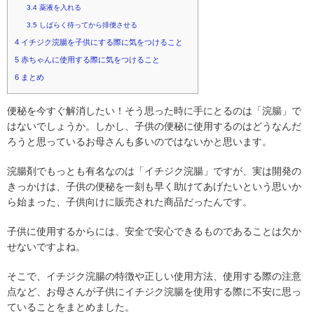
3.4
薬液を入れる
3.5
しばらく待ってから排便させる
4
イチジク浣腸を子供にする際に気をつけること
5
赤ちゃんに使用する際に気をつけること
6
まとめ
便秘を今すぐ解消したい！そう思った時に手にとるのは「浣腸」で
はないでしょうか。しかし、子供の便秘に使用するのはどうなんだ
ろうと思っているお母さんも多いのではないかと思います。
浣腸剤でもっとも有名なのは「イチジク浣腸」ですが、実は開発の
きっかけは、子供の便秘を一刻も早く助けてあげたいという思いか
ら始まった、子供向けに販売された商品だったんです。
子供に使用するからには、安全で安心できるものであることは欠か
せないですよね。
そこで、イチジク浣腸の特徴や正しい使用方法、使用する際の注意
点など、お母さんが子供にイチジク浣腸を使用する際に不安に思っ
ていることをまとめました。