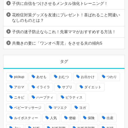
子供に自信をつけさせるメンタル強化トレーニング！
花粉症対策グッズを友達にプレゼント！喜ばれること間違い
なしのものとは？
子供の迷子防止ならこれ！先輩ママがおすすめする方法！
共働きの妻に「ワンオペ育児」をさせる夫の傾向5
タグ
pickup
あせも
おむつ
お出かけ
つわり
アロマ
イライラ
サプリ
ダイエット
ニキビ
ハーブティ
ピラティス
ベビーマッサージ
マツエク
ヨガ
ルイボスティー
人気
便秘
保険
出産