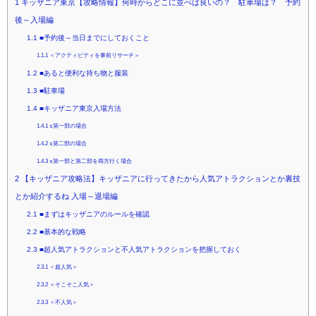
1
キッザニア東京【攻略情報】何時からどこに並べば良いの？ 駐車場は？ 予約
後～入場編
1.1
■予約後～当日までにしておくこと
1.1.1
＜アクティビティを事前リサーチ＞
1.2
■あると便利な持ち物と服装
1.3
■駐車場
1.4
■キッザニア東京入場方法
1.4.1
○第一部の場合
1.4.2
○第二部の場合
1.4.3
○第一部と第二部を両方行く場合
2
【キッザニア攻略法】キッザニアに行ってきたから人気アトラクションとか裏技
とか紹介するね 入場～退場編
2.1
■まずはキッザニアのルールを確認
2.2
■基本的な戦略
2.3
■超人気アトラクションと不人気アトラクションを把握しておく
2.3.1
＜超人気＞
2.3.2
＜そこそこ人気＞
2.3.3
＜不人気＞