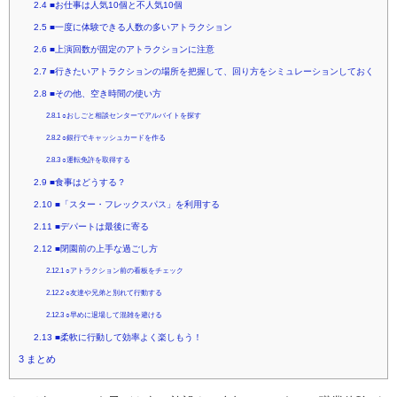
2.4
■お仕事は人気10個と不人気10個
2.5
■一度に体験できる人数の多いアトラクション
2.6
■上演回数が固定のアトラクションに注意
2.7
■行きたいアトラクションの場所を把握して、回り方をシミュレーションしておく
2.8
■その他、空き時間の使い方
2.8.1
○おしごと相談センターでアルバイトを探す
2.8.2
○銀行でキャッシュカードを作る
2.8.3
○運転免許を取得する
2.9
■食事はどうする？
2.10
■「スター・フレックスパス」を利用する
2.11
■デパートは最後に寄る
2.12
■閉園前の上手な過ごし方
2.12.1
○アトラクション前の看板をチェック
2.12.2
○友達や兄弟と別れて行動する
2.12.3
○早めに退場して混雑を避ける
2.13
■柔軟に行動して効率よく楽しもう！
3
まとめ