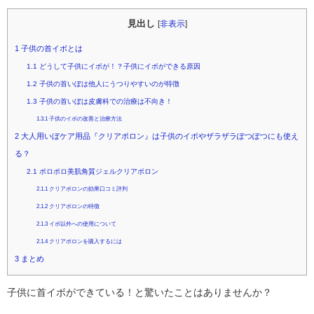
見出し
[
非表示
]
1
子供の首イボとは
1.1
どうして子供にイボが！？子供にイボができる原因
1.2
子供の首いぼは他人にうつりやすいのが特徴
1.3
子供の首いぼは皮膚科での治療は不向き！
1.3.1
子供のイボの改善と治療方法
2
大人用いぼケア用品『クリアポロン』は子供のイボやザラザラぽつぽつにも使え
る？
2.1
ポロポロ美肌角質ジェルクリアポロン
2.1.1
クリアポロンの効果口コミ評判
2.1.2
クリアポロンの特徴
2.1.3
イボ以外への使用について
2.1.4
クリアポロンを購入するには
3
まとめ
子供に首イボができている！と驚いたことはありませんか？