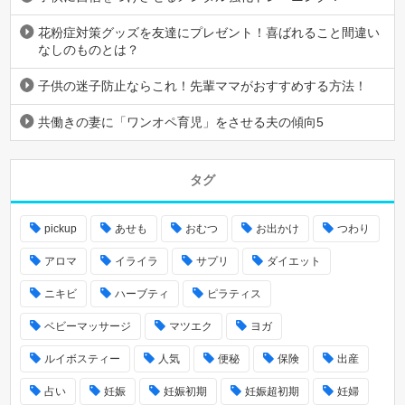
花粉症対策グッズを友達にプレゼント！喜ばれること間違い
なしのものとは？
子供の迷子防止ならこれ！先輩ママがおすすめする方法！
共働きの妻に「ワンオペ育児」をさせる夫の傾向5
タグ
pickup
あせも
おむつ
お出かけ
つわり
アロマ
イライラ
サプリ
ダイエット
ニキビ
ハーブティ
ピラティス
ベビーマッサージ
マツエク
ヨガ
ルイボスティー
人気
便秘
保険
出産
占い
妊娠
妊娠初期
妊娠超初期
妊婦