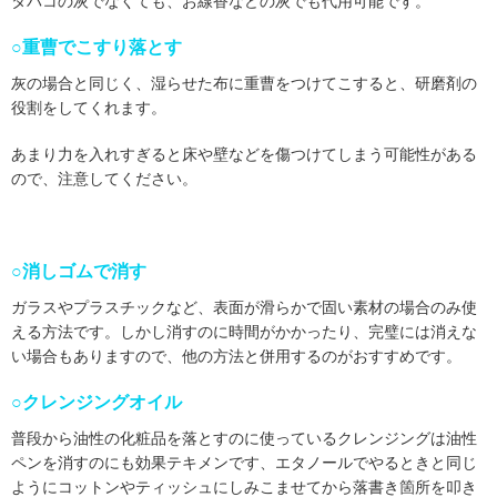
タバコの灰でなくても、お線香などの灰でも代用可能です。
○重曹でこすり落とす
灰の場合と同じく、湿らせた布に重曹をつけてこすると、研磨剤の
役割をしてくれます。
あまり力を入れすぎると床や壁などを傷つけてしまう可能性がある
ので、注意してください。
○消しゴムで消す
ガラスやプラスチックなど、表面が滑らかで固い素材の場合のみ使
える方法です。しかし消すのに時間がかかったり、完璧には消えな
い場合もありますので、他の方法と併用するのがおすすめです。
○クレンジングオイル
普段から油性の化粧品を落とすのに使っているクレンジングは油性
ペンを消すのにも効果テキメンです、エタノールでやるときと同じ
ようにコットンやティッシュにしみこませてから落書き箇所を叩き