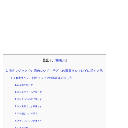
見出し
[
非表示
]
1
油性マジックでも諦めないで！子どもの落書きをキレイに消す方法
1.1
■油性ペン、油性マジックの落書きの消し方
1.1.1
○油で落とす
1.1.2
○エタノールで落とす
1.1.3
○タバコの灰で落とす
1.1.4
○重曹でこすり落とす
1.1.5
○消しゴムで消す
1.1.6
○クレンジングオイル
1.1.7
○その他