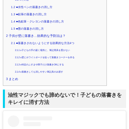
1.2
■水性ペンの落書きの消し方
1.3
■鉛筆の落書きの消し方
1.4
■色鉛筆・クレヨンの落書きの消し方
1.5
■墨の落書きの消し方
2
子供が壁に落書き…効果的な予防法は？
2.1
■落書きされないようにする効果的な方法4つ
2.1.1
○子どもの手の届く場所に、筆記用具を置かない
2.1.2
○壁にホワイトボードを貼って落書きコーナーを作る
2.1.3
○特定のふすまや障子だけ落書きOKにする
2.1.4
○落書きしても消しやすい筆記具のみ渡す
3
まとめ
油性マジックでも諦めないで！子どもの落書きを
キレイに消す方法