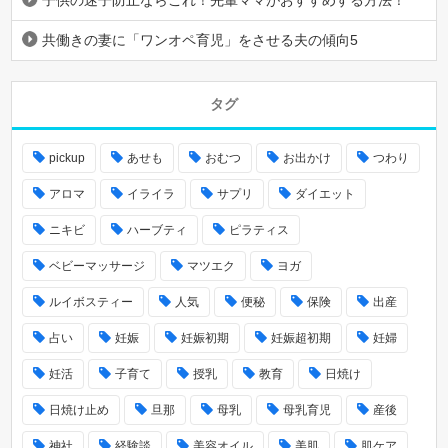
子供の迷子防止ならこれ！先輩ママがおすすめする方法！
共働きの妻に「ワンオペ育児」をさせる夫の傾向5
タグ
pickup
あせも
おむつ
お出かけ
つわり
アロマ
イライラ
サプリ
ダイエット
ニキビ
ハーブティ
ピラティス
ベビーマッサージ
マツエク
ヨガ
ルイボスティー
人気
便秘
保険
出産
占い
妊娠
妊娠初期
妊娠超初期
妊婦
妊活
子育て
授乳
教育
日焼け
日焼け止め
旦那
母乳
母乳育児
産後
神社
経験談
美容オイル
美肌
肌ケア