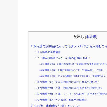
見出し
[
非表示
]
1
水疱瘡でお風呂に入ってはダメ？いつから入浴して
1.1
水疱瘡の基本情報
1.2
子供が水疱瘡にかかった時のお風呂はNG！
1.2.1
理由その1．お風呂のお湯を通じて家族に感染する危険があるた
1.2.2
理由その２．お風呂で温まることで、かゆみが増し、かきむし
1.2.3
理由その３．水ぶくれ部分をタオルでゴシゴシして細菌が入り
1.3
水疱瘡になってからお風呂に入れられるのはいつ？
1.4
水疱瘡が治った後、お風呂に入れるときの注意点は？
1.5
水疱瘡が治った後、シャワーを浴びさせるときの注意点
1.6
水疱瘡になったときは、お風呂は慎重に
2
その他、水疱瘡で注意したいこと