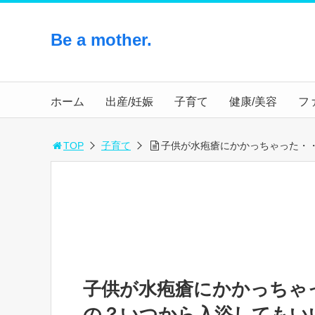
Be a mother.
ホーム
出産/妊娠
子育て
健康/美容
フ
TOP
子育て
子供が水疱瘡にかかっちゃった・
子供が水疱瘡にかかっちゃ
の？いつから入浴してもい