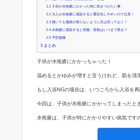
2.1
子供が水疱瘡にかかった時に気をつけたい事
2.2
大人が水疱瘡に感染すると重症化しやすいので注意！
2.3
掻いても傷跡が残らないように爪は切っておく！
2.4
水疱瘡に感染すると登園・登校はいつまで禁止？
2.5
予防接種
3
まとめ
子供が水疱瘡にかかっちゃった！
温めるとかゆみが増すと言うけれど、肌を清
もし入浴NGの場合は、いつごろから入浴を
今回は、子供が水疱瘡にかかってしまったと
水疱瘡は、子供が特にかかりやすい病気です