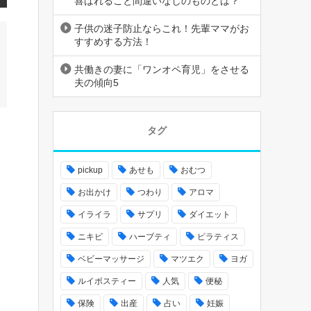
喜ばれること間違いなしのものとは？
子供の迷子防止ならこれ！先輩ママがお
すすめする方法！
共働きの妻に「ワンオペ育児」をさせる
夫の傾向5
タグ
pickup
あせも
おむつ
お出かけ
つわり
アロマ
イライラ
サプリ
ダイエット
ニキビ
ハーブティ
ピラティス
ベビーマッサージ
マツエク
ヨガ
ルイボスティー
人気
便秘
保険
出産
占い
妊娠