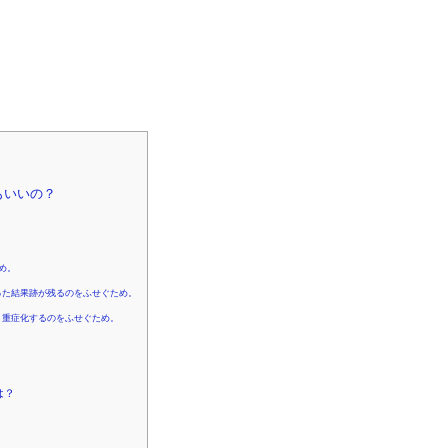
もいいの？
め。
った結果跡が残るのをふせぐため。
、重症化するのをふせぐため。
は？