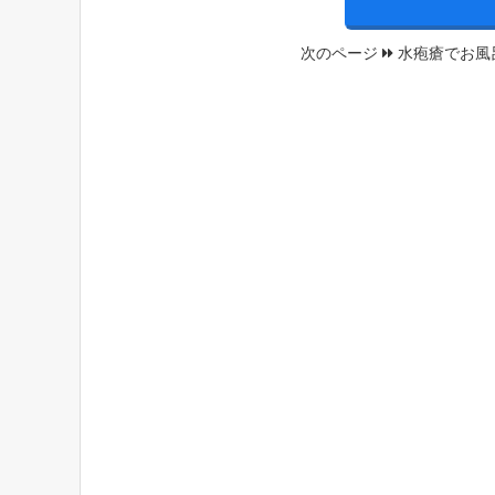
次のページ
水疱瘡でお風