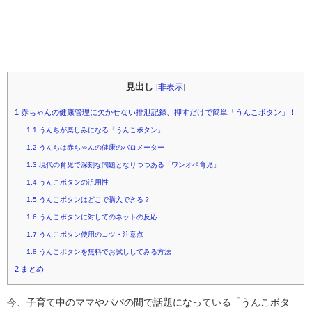
見出し
[
非表示
]
1
赤ちゃんの健康管理に欠かせない排泄記録、押すだけで簡単「うんこボタン」！
1.1
うんちが楽しみになる「うんこボタン」
1.2
うんちは赤ちゃんの健康のバロメーター
1.3
現代の育児で深刻な問題となりつつある「ワンオペ育児」
1.4
うんこボタンの汎用性
1.5
うんこボタンはどこで購入できる？
1.6
うんこボタンに対してのネットの反応
1.7
うんこボタン使用のコツ・注意点
1.8
うんこボタンを無料でお試ししてみる方法
2
まとめ
今、子育て中のママやパパの間で話題になっている「うんこボタ