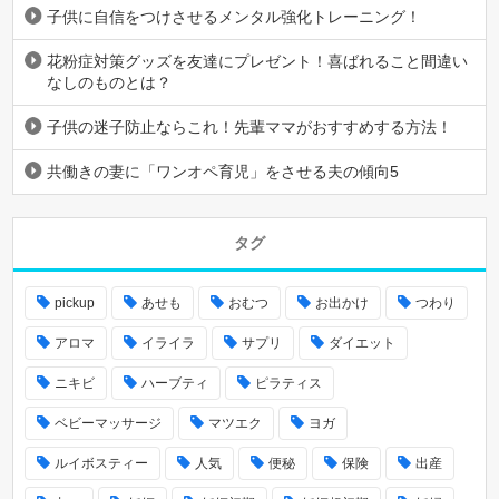
子供に自信をつけさせるメンタル強化トレーニング！
花粉症対策グッズを友達にプレゼント！喜ばれること間違い
なしのものとは？
子供の迷子防止ならこれ！先輩ママがおすすめする方法！
共働きの妻に「ワンオペ育児」をさせる夫の傾向5
タグ
pickup
あせも
おむつ
お出かけ
つわり
アロマ
イライラ
サプリ
ダイエット
ニキビ
ハーブティ
ピラティス
ベビーマッサージ
マツエク
ヨガ
ルイボスティー
人気
便秘
保険
出産