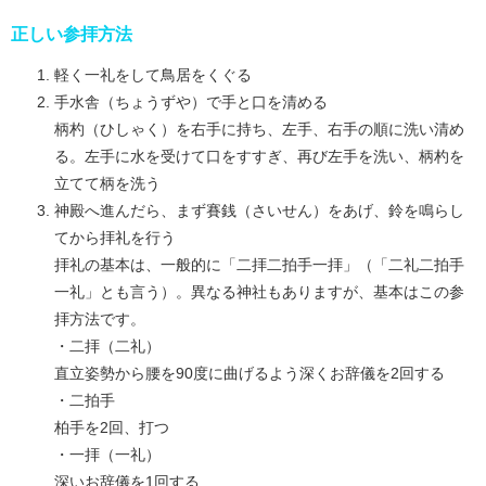
正しい参拝方法
軽く一礼をして鳥居をくぐる
手水舎（ちょうずや）で手と口を清める
柄杓（ひしゃく）を右手に持ち、左手、右手の順に洗い清め
る。左手に水を受けて口をすすぎ、再び左手を洗い、柄杓を
立てて柄を洗う
神殿へ進んだら、まず賽銭（さいせん）をあげ、鈴を鳴らし
てから拝礼を行う
拝礼の基本は、一般的に「二拝二拍手一拝」（「二礼二拍手
一礼」とも言う）。異なる神社もありますが、基本はこの参
拝方法です。
・二拝（二礼）
直立姿勢から腰を90度に曲げるよう深くお辞儀を2回する
・二拍手
柏手を2回、打つ
・一拝（一礼）
深いお辞儀を1回する