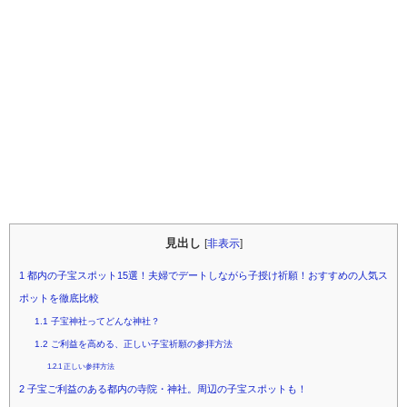
見出し
[
非表示
]
1
都内の子宝スポット15選！夫婦でデートしながら子授け祈願！おすすめの人気ス
ポットを徹底比較
1.1
子宝神社ってどんな神社？
1.2
ご利益を高める、正しい子宝祈願の参拝方法
1.2.1
正しい参拝方法
2
子宝ご利益のある都内の寺院・神社。周辺の子宝スポットも！