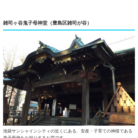
雑司ヶ谷鬼子母神堂（豊島区雑司が谷）
池袋サンシャインシティの近くにある、安産・子育ての神様である
鬼子母神をお祀りするお堂です。