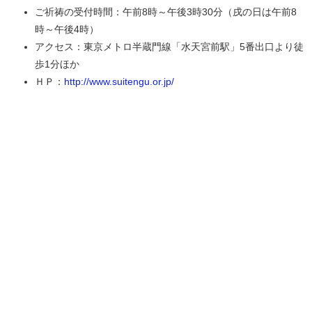
ご祈祷の受付時間：午前8時～午後3時30分（戌の日は午前8
時～午後4時）
アクセス：東京メトロ半蔵門線「水天宮前駅」5番出口より徒
歩1分ほか
ＨＰ：
http://www.suitengu.or.jp/