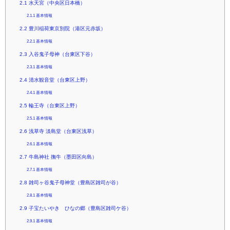
2.1
水天宮（中央区日本橋）
2.1.1
基本情報
2.2
豊川稲荷東京別院（港区元赤坂）
2.2.1
基本情報
2.3
入谷鬼子母神（台東区下谷）
2.3.1
基本情報
2.4
清水観音堂（台東区上野）
2.4.1
基本情報
2.5
輪王寺（台東区上野）
2.5.1
基本情報
2.6
浅草寺 淡島堂（台東区浅草）
2.6.1
基本情報
2.7
牛島神社 撫牛（墨田区向島）
2.7.1
基本情報
2.8
雑司ヶ谷鬼子母神堂（豊島区雑司が谷）
2.8.1
基本情報
2.9
子宝たいやき ひなの郷（豊島区雑司ケ谷）
2.9.1
基本情報