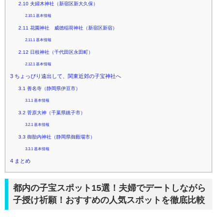
2.10
夫婦木神社（新宿区新大久保）
2.10.1
基本情報
2.11
花園神社 威徳稲荷神社（新宿区新宿）
2.11.1
基本情報
2.12
日枝神社（千代田区永田町）
2.12.1
基本情報
3
ちょっぴり遠出して、関東近郊の子宝神社へ
3.1
善名寺（静岡県伊豆市）
3.1.1
基本情報
3.2
菅原大神（千葉県銚子市）
3.2.1
基本情報
3.3
御胎内神社（静岡県御殿場市）
3.3.1
基本情報
4
まとめ
都内の子宝スポット15選！夫婦でデートしながら
子授け祈願！おすすめの人気スポットを徹底比較