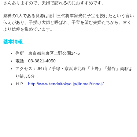
さんありますので、夫婦で訪れるのにおすすめです。
祭神の1人である良源は徳川三代将軍家光に子宝を授けたという言い
伝えがあり、子授け大師と呼ばれ、子宝を望む夫婦たちから、古く
より信仰を集めています。
基本情報
住所：東京都台東区上野公園14-5
電話：03-3821-4050
アクセス：JR 山ノ手線・京浜東北線「上野」「鶯谷」両駅よ
り徒歩5分
ＨＰ：
http://www.tendaitokyo.jp/jiinmei/rinnoji/