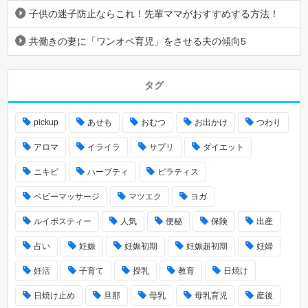
子供の迷子防止ならこれ！先輩ママがおすすめする方法！
共働きの妻に「ワンオペ育児」をさせる夫の傾向5
タグ
pickup
あせも
おむつ
お出かけ
つわり
アロマ
イライラ
サプリ
ダイエット
ニキビ
ハーブティ
ピラティス
ベビーマッサージ
マツエク
ヨガ
ルイボスティー
人気
便秘
保険
出産
占い
妊娠
妊娠初期
妊娠超初期
妊婦
妊活
子育て
授乳
教育
日焼け
日焼け止め
旦那
母乳
母乳育児
産後