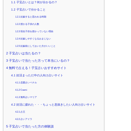
1.1
子宝占いとは？何が分かるの？
1.2
子宝占いで分かること
1.2.1
妊娠すると思われる時期
1.2.2
授かる子供の人数
1.2.3
現在子供を授かっていない理由
1.2.4
妊娠しやすくなるおまじない
1.2.5
妊娠前にしておいた方がいいこと
2
子宝占いは当たるの？
3
子宝占いで当たった方って本当にいるの？
4
無料で占える！子宝占いおすすめサイト
4.1
妊活まっただ中の人向け占いサイト
4.1.1
恋愛占いペナル
4.1.2
Coemi
4.1.3
無料占いマリア
4.2
妊活に疲れた・・・ちょっと息抜きしたい人向け占いサイト
4.2.1
占王
4.2.2
占いアイラ
5
子宝占いで当たった方の体験談