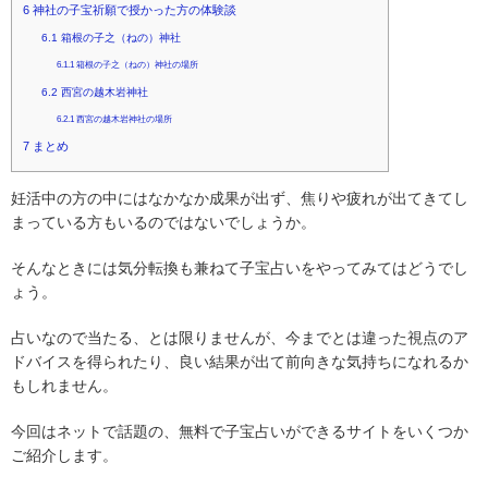
6
神社の子宝祈願で授かった方の体験談
6.1
箱根の子之（ねの）神社
6.1.1
箱根の子之（ねの）神社の場所
6.2
西宮の越木岩神社
6.2.1
西宮の越木岩神社の場所
7
まとめ
妊活中の方の中にはなかなか成果が出ず、焦りや疲れが出てきてし
まっている方もいるのではないでしょうか。
そんなときには気分転換も兼ねて子宝占いをやってみてはどうでし
ょう。
占いなので当たる、とは限りませんが、今までとは違った視点のア
ドバイスを得られたり、良い結果が出て前向きな気持ちになれるか
もしれません。
今回はネットで話題の、無料で子宝占いができるサイトをいくつか
ご紹介します。