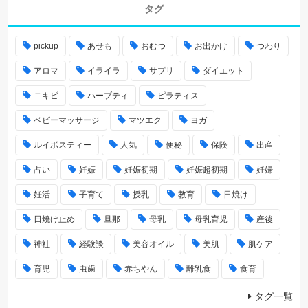
タグ
pickup
あせも
おむつ
お出かけ
つわり
アロマ
イライラ
サプリ
ダイエット
ニキビ
ハーブティ
ピラティス
ベビーマッサージ
マツエク
ヨガ
ルイボスティー
人気
便秘
保険
出産
占い
妊娠
妊娠初期
妊娠超初期
妊婦
妊活
子育て
授乳
教育
日焼け
日焼け止め
旦那
母乳
母乳育児
産後
神社
経験談
美容オイル
美肌
肌ケア
育児
虫歯
赤ちやん
離乳食
食育
タグ一覧