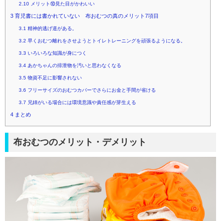
2.10
メリット⑩見た目がかわいい
3
育児書には書かれていない 布おむつの真のメリット7項目
3.1
精神的逃げ道がある。
3.2
早くおむつ離れをさせようとトイレトレーニングを頑張るようになる。
3.3
いろいろな知識が身につく
3.4
あかちゃんの排泄物を汚いと思わなくなる
3.5
物資不足に影響されない
3.6
フリーサイズのおむつカバーでさらにお金と手間が省ける
3.7
兄姉がいる場合には環境意識や責任感が芽生える
4
まとめ
布おむつのメリット・デメリット