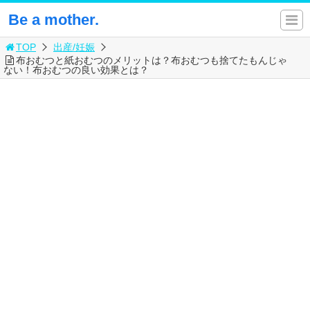
Be a mother.
TOP
出産/妊娠
布おむつと紙おむつのメリットは？布おむつも捨てたもんじゃ
ない！布おむつの良い効果とは？