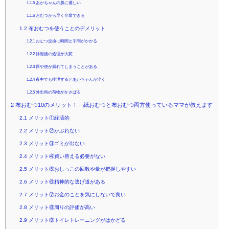
1.1.5
あかちゃんの肌に優しい
1.1.6
おむつから早く卒業できる
1.2
布おむつを使うことのデメリット
1.2.1
おむつ交換に時間と手間がかかる
1.2.2
排泄後の処理が大変
1.2.3
尿や便が漏れてしまうことがある
1.2.4
夜中でも排泄するとあかちゃんが泣く
1.2.5
外出時の荷物がかさばる
2
布おむつ10のメリット！ 紙おむつと布おむつ両方使っているママが教えます
2.1
メリット①経済的
2.2
メリット②かぶれない
2.3
メリット③ゴミが出ない
2.4
メリット④買い替える必要がない
2.5
メリット⑤おしっこの回数や量が把握しやすい
2.6
メリット⑥精神的な逃げ道がある
2.7
メリット⑦お金のことを気にしないで良い
2.8
メリット⑧周りの評価が高い
2.9
メリット⑨トイレトレーニングがはかどる