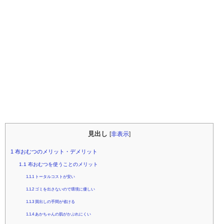
見出し
[
非表示
]
1
布おむつのメリット・デメリット
1.1
布おむつを使うことのメリット
1.1.1
トータルコストが安い
1.1.2
ゴミを出さないので環境に優しい
1.1.3
買出しの手間が省ける
1.1.4
あかちゃんの肌がかぶれにくい