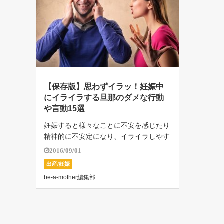
【保存版】思わずイラッ！妊娠中
にイライラする旦那のダメな行動
や言動15選
妊娠すると様々なことに不安を感じたり
精神的に不安定になり、イライラしやす
くなります。赤ちゃんの誕生は夫婦2人
2016/09/01
にとって本当に幸せで待ち遠しいもので
出産/妊娠
すよね。 初めてのお産であれば、夫婦2
be-a-mother編集部
人だけの残り少ない時間を赤ちゃんを迎
え […]