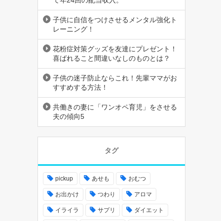
子供に自信をつけさせるメンタル強化ト
レーニング！
花粉症対策グッズを友達にプレゼント！
喜ばれること間違いなしのものとは？
子供の迷子防止ならこれ！先輩ママがお
すすめする方法！
共働きの妻に「ワンオペ育児」をさせる
夫の傾向5
タグ
pickup
あせも
おむつ
お出かけ
つわり
アロマ
イライラ
サプリ
ダイエット