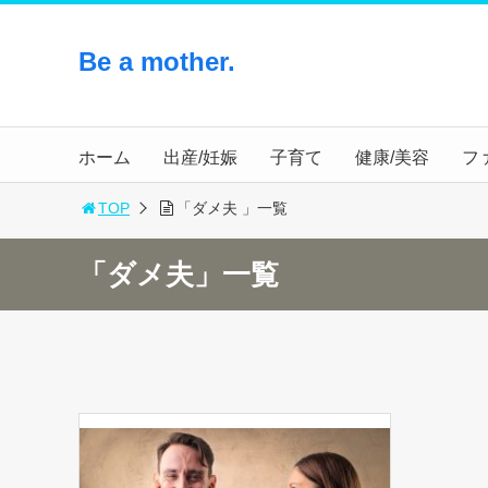
Be a mother.
ホーム
出産/妊娠
子育て
健康/美容
フ
TOP
「ダメ夫 」一覧
「ダメ夫」一覧