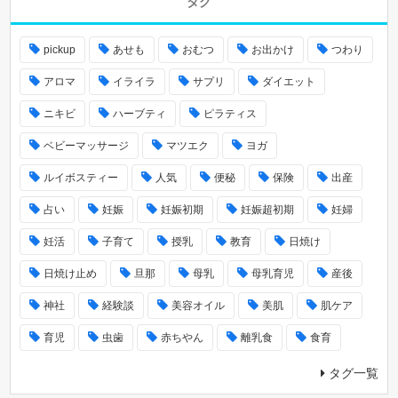
タグ
pickup
あせも
おむつ
お出かけ
つわり
アロマ
イライラ
サプリ
ダイエット
ニキビ
ハーブティ
ピラティス
ベビーマッサージ
マツエク
ヨガ
ルイボスティー
人気
便秘
保険
出産
占い
妊娠
妊娠初期
妊娠超初期
妊婦
妊活
子育て
授乳
教育
日焼け
日焼け止め
旦那
母乳
母乳育児
産後
神社
経験談
美容オイル
美肌
肌ケア
育児
虫歯
赤ちやん
離乳食
食育
タグ一覧