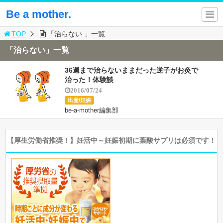
Be a mother.
TOP
「治らない 」一覧
「治らない」一覧
36週まで治らないままだった逆子がお灸で
治った！体験談
2016/07/24
出産/妊娠
be-a-mother編集部
【厚生労働省推奨！】妊活中～妊娠初期に葉酸サプリは必須です！