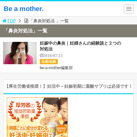
Be a mother.
TOP
「鼻炎対処法 」一覧
「鼻炎対処法」一覧
妊娠中の鼻炎｜妊婦さんの経験談と２つの
対処法
2016/07/25
出産/妊娠
be-a-mother編集部
【厚生労働省推奨！】妊活中～妊娠初期に葉酸サプリは必須です！