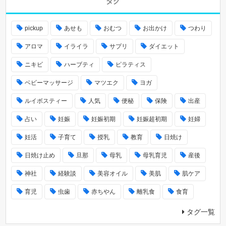
タグ
pickup
あせも
おむつ
お出かけ
つわり
アロマ
イライラ
サプリ
ダイエット
ニキビ
ハーブティ
ピラティス
ベビーマッサージ
マツエク
ヨガ
ルイボスティー
人気
便秘
保険
出産
占い
妊娠
妊娠初期
妊娠超初期
妊婦
妊活
子育て
授乳
教育
日焼け
日焼け止め
旦那
母乳
母乳育児
産後
神社
経験談
美容オイル
美肌
肌ケア
育児
虫歯
赤ちやん
離乳食
食育
タグ一覧