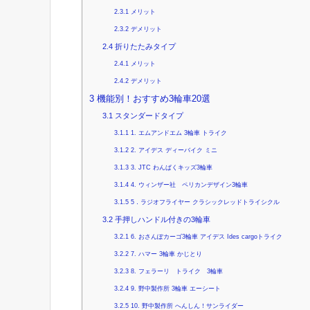
2.3.1
メリット
2.3.2
デメリット
2.4
折りたたみタイプ
2.4.1
メリット
2.4.2
デメリット
3
機能別！おすすめ3輪車20選
3.1
スタンダードタイプ
3.1.1
1. エムアンドエム 3輪車 トライク
3.1.2
2. アイデス ディーバイク ミニ
3.1.3
3. JTC わんぱくキッズ3輪車
3.1.4
4. ウィンザー社 ペリカンデザイン3輪車
3.1.5
5．ラジオフライヤー クラシックレッドトライシクル
3.2
手押しハンドル付きの3輪車
3.2.1
6. おさんぽカーゴ3輪車 アイデス Ides cargoトライク
3.2.2
7. ハマー 3輪車 かじとり
3.2.3
8. フェラーリ トライク 3輪車
3.2.4
9. 野中製作所 3輪車 エーシート
3.2.5
10. 野中製作所 へんしん！サンライダー