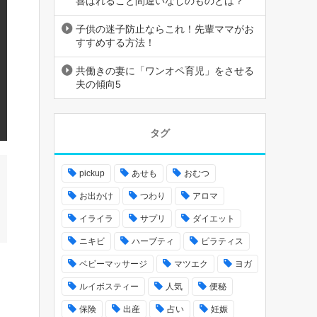
喜ばれること間違いなしのものとは？
子供の迷子防止ならこれ！先輩ママがお
すすめする方法！
共働きの妻に「ワンオペ育児」をさせる
夫の傾向5
タグ
pickup
あせも
おむつ
お出かけ
つわり
アロマ
イライラ
サプリ
ダイエット
ニキビ
ハーブティ
ピラティス
ベビーマッサージ
マツエク
ヨガ
ルイボスティー
人気
便秘
保険
出産
占い
妊娠