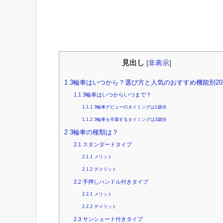
見出し
[
非表示
]
1
3輪車はいつから？選び方と人気のおすすめ機能別20
1.1
3輪車はいつからいつまで？
1.1.1
3輪車デビューのタイミングは1歳頃
1.1.2
3輪車を卒業するタイミングは3歳頃
2
3輪車の種類は？
2.1
スタンダードタイプ
2.1.1
メリット
2.1.2
デメリット
2.2
手押しハンドル付きタイプ
2.2.1
メリット
2.2.2
デメリット
2.3
サンシェード付きタイプ