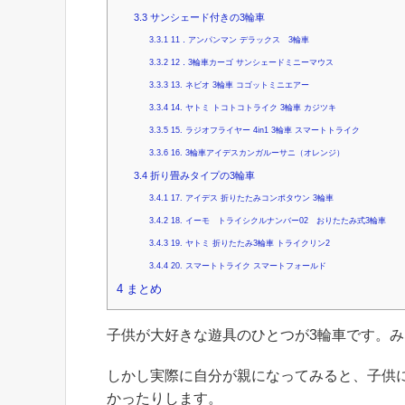
3.3
サンシェード付きの3輪車
3.3.1
11．アンパンマン デラックス 3輪車
3.3.2
12．3輪車カーゴ サンシェードミニーマウス
3.3.3
13. ネビオ 3輪車 コゴットミニエアー
3.3.4
14. ヤトミ トコトコトライク 3輪車 カジツキ
3.3.5
15. ラジオフライヤー 4in1 3輪車 スマートトライク
3.3.6
16. 3輪車アイデスカンガルーサニ（オレンジ）
3.4
折り畳みタイプの3輪車
3.4.1
17. アイデス 折りたたみコンポタウン 3輪車
3.4.2
18. イーモ トライシクルナンバー02 おりたたみ式3輪車
3.4.3
19. ヤトミ 折りたたみ3輪車 トライクリン2
3.4.4
20. スマートトライク スマートフォールド
4
まとめ
子供が大好きな遊具のひとつが3輪車です。
しかし実際に自分が親になってみると、子供
かったりします。