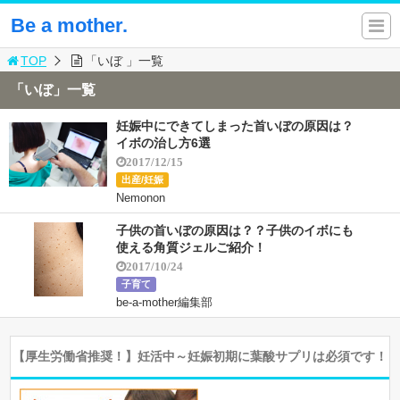
Be a mother.
TOP
「いぼ 」一覧
「いぼ」一覧
妊娠中にできてしまった首いぼの原因は？
イボの治し方6選
2017/12/15
出産/妊娠
Nemonon
子供の首いぼの原因は？？子供のイボにも
使える角質ジェルご紹介！
2017/10/24
子育て
be-a-mother編集部
【厚生労働省推奨！】妊活中～妊娠初期に葉酸サプリは必須です！