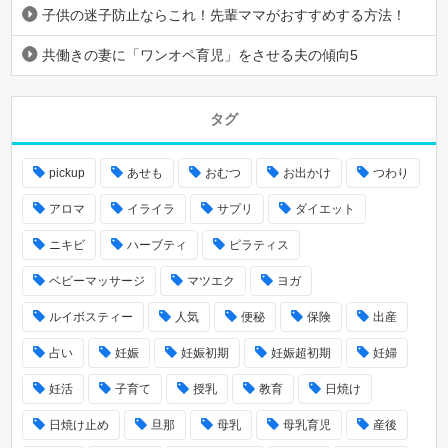
子供の迷子防止ならこれ！先輩ママがおすすめする方法！
共働きの妻に「ワンオペ育児」をさせる夫の傾向5
タグ
pickup
あせも
おむつ
お出かけ
つわり
アロマ
イライラ
サプリ
ダイエット
ニキビ
ハーブティ
ピラティス
ベビーマッサージ
マツエク
ヨガ
ルイボスティー
人気
便秘
保険
出産
占い
妊娠
妊娠初期
妊娠超初期
妊婦
妊活
子育て
授乳
教育
日焼け
日焼け止め
旦那
母乳
母乳育児
産後