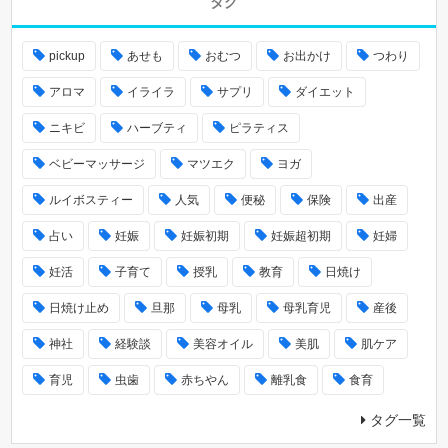
タグ
pickup
あせも
おむつ
お出かけ
つわり
アロマ
イライラ
サプリ
ダイエット
ニキビ
ハーブティ
ピラティス
ベビーマッサージ
マツエク
ヨガ
ルイボスティー
人気
便秘
保険
出産
占い
妊娠
妊娠初期
妊娠超初期
妊婦
妊活
子育て
授乳
教育
日焼け
日焼け止め
旦那
母乳
母乳育児
産後
神社
経験談
美容オイル
美肌
肌ケア
育児
虫歯
赤ちやん
離乳食
食育
タグ一覧