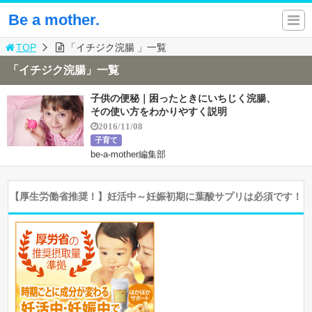
Be a mother.
TOP
「イチジク浣腸 」一覧
「イチジク浣腸」一覧
子供の便秘｜困ったときにいちじく浣腸、
その使い方をわかりやすく説明
2016/11/08
子育て
be-a-mother編集部
【厚生労働省推奨！】妊活中～妊娠初期に葉酸サプリは必須です！