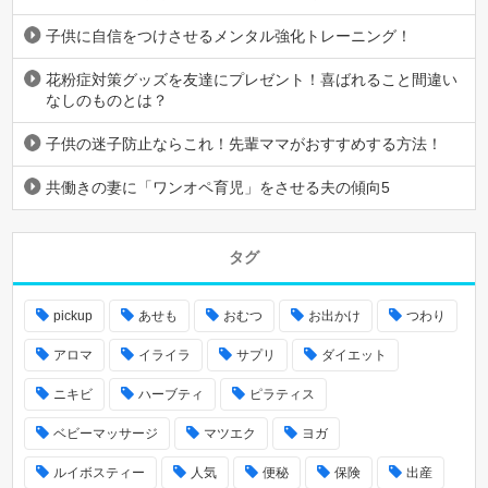
子供に自信をつけさせるメンタル強化トレーニング！
花粉症対策グッズを友達にプレゼント！喜ばれること間違い
なしのものとは？
子供の迷子防止ならこれ！先輩ママがおすすめする方法！
共働きの妻に「ワンオペ育児」をさせる夫の傾向5
タグ
pickup
あせも
おむつ
お出かけ
つわり
アロマ
イライラ
サプリ
ダイエット
ニキビ
ハーブティ
ピラティス
ベビーマッサージ
マツエク
ヨガ
ルイボスティー
人気
便秘
保険
出産