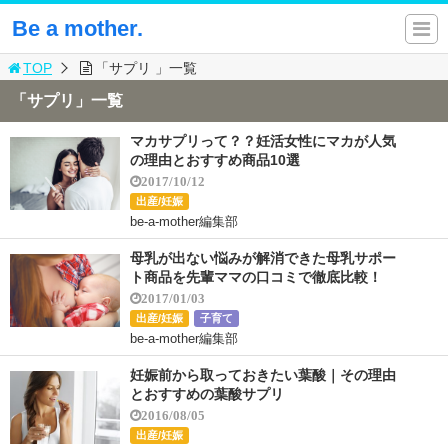
Be a mother.
TOP
「サプリ 」一覧
「サプリ」一覧
マカサプリって？？妊活女性にマカが人気
の理由とおすすめ商品10選
2017/10/12
出産/妊娠
be-a-mother編集部
母乳が出ない悩みが解消できた母乳サポー
ト商品を先輩ママの口コミで徹底比較！
2017/01/03
出産/妊娠
子育て
be-a-mother編集部
妊娠前から取っておきたい葉酸｜その理由
とおすすめの葉酸サプリ
2016/08/05
出産/妊娠