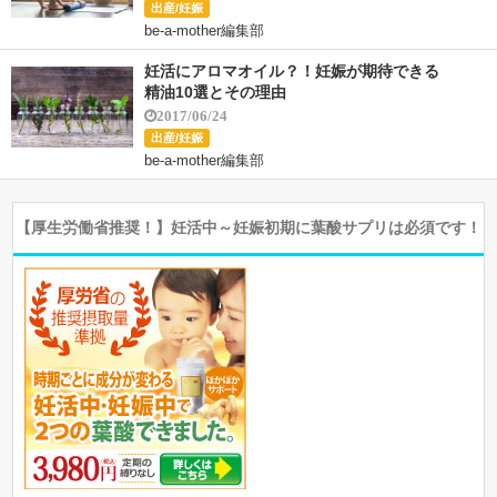
出産/妊娠
be-a-mother編集部
妊活にアロマオイル？！妊娠が期待できる
精油10選とその理由
2017/06/24
出産/妊娠
be-a-mother編集部
【厚生労働省推奨！】妊活中～妊娠初期に葉酸サプリは必須です！