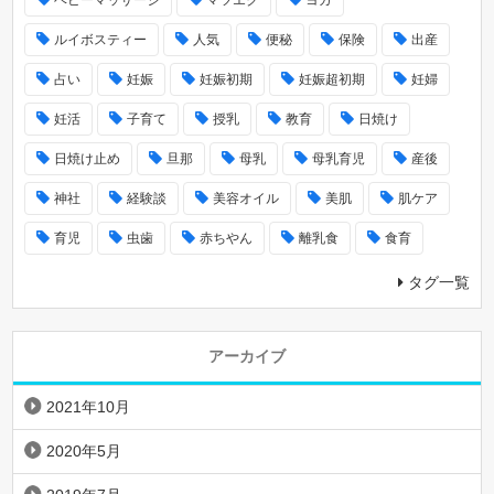
ベビーマッサージ
マツエク
ヨガ
ルイボスティー
人気
便秘
保険
出産
占い
妊娠
妊娠初期
妊娠超初期
妊婦
妊活
子育て
授乳
教育
日焼け
日焼け止め
旦那
母乳
母乳育児
産後
神社
経験談
美容オイル
美肌
肌ケア
育児
虫歯
赤ちやん
離乳食
食育
タグ一覧
アーカイブ
2021年10月
2020年5月