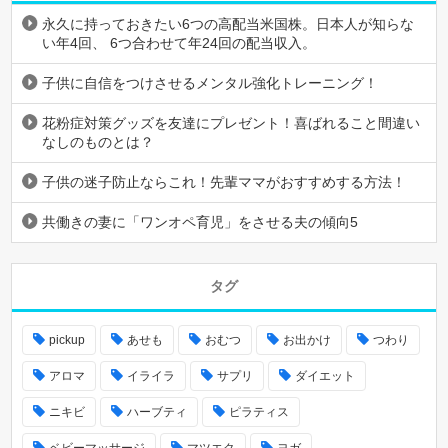
永久に持っておきたい6つの高配当米国株。日本人が知らな
い年4回、 6つ合わせて年24回の配当収入。
子供に自信をつけさせるメンタル強化トレーニング！
花粉症対策グッズを友達にプレゼント！喜ばれること間違い
なしのものとは？
子供の迷子防止ならこれ！先輩ママがおすすめする方法！
共働きの妻に「ワンオペ育児」をさせる夫の傾向5
タグ
pickup
あせも
おむつ
お出かけ
つわり
アロマ
イライラ
サプリ
ダイエット
ニキビ
ハーブティ
ピラティス