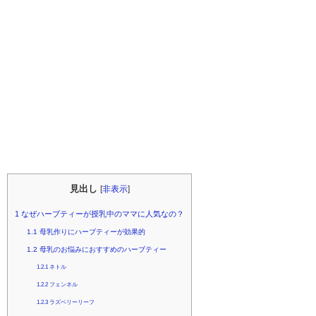
見出し
[
非表示
]
1
なぜハーブティーが授乳中のママに人気なの？
1.1
母乳作りにハーブティーが効果的
1.2
母乳のお悩みにおすすめのハーブティー
1.2.1
ネトル
1.2.2
フェンネル
1.2.3
ラズベリーリーフ